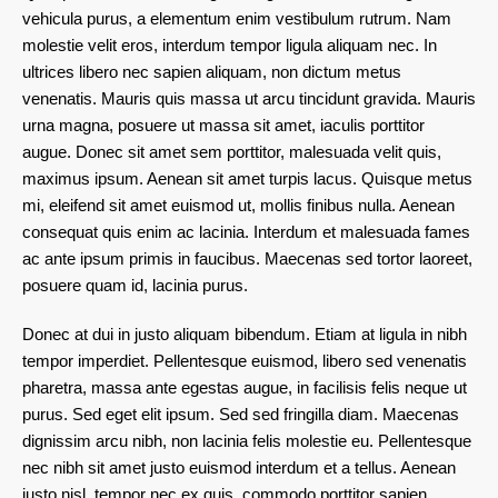
vehicula purus, a elementum enim vestibulum rutrum. Nam
molestie velit eros, interdum tempor ligula aliquam nec. In
ultrices libero nec sapien aliquam, non dictum metus
venenatis. Mauris quis massa ut arcu tincidunt gravida. Mauris
urna magna, posuere ut massa sit amet, iaculis porttitor
augue. Donec sit amet sem porttitor, malesuada velit quis,
maximus ipsum. Aenean sit amet turpis lacus. Quisque metus
mi, eleifend sit amet euismod ut, mollis finibus nulla. Aenean
consequat quis enim ac lacinia. Interdum et malesuada fames
ac ante ipsum primis in faucibus. Maecenas sed tortor laoreet,
posuere quam id, lacinia purus.
Donec at dui in justo aliquam bibendum. Etiam at ligula in nibh
tempor imperdiet. Pellentesque euismod, libero sed venenatis
pharetra, massa ante egestas augue, in facilisis felis neque ut
purus. Sed eget elit ipsum. Sed sed fringilla diam. Maecenas
dignissim arcu nibh, non lacinia felis molestie eu. Pellentesque
nec nibh sit amet justo euismod interdum et a tellus. Aenean
justo nisl, tempor nec ex quis, commodo porttitor sapien.